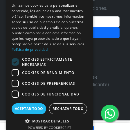
Utilizamos cookies para personalizar el
Te informaremos de ofertas y promociones.
contenido, los anuncios y analizar nuestro
tráfico. También compartimos información
Email
sobre su uso de nuestro sitio con nuestros
socios de publicidad y análisis, quienes
Subscribir
pueden combinarla con otra información
que les haya proporcionado o que hayan
recopilado a partir del uso de sus servicios.
Aceptar Politica de
Privacidad
Política de privacidad
COOKIES ESTRICTAMENTE
NECESARIAS
© 2026 InforSystem Programacion y
COOKIES DE RENDIMIENTO
Aplicaciones, S.L. CIF: B54337985 | C/DR.
COOKIES DE PREFERENCIAS
Marañon, 17 Local 5 | 03680 - ASPE (Alicante)
COOKIES DE FUNCIONALIDAD
ACEPTAR TODO
RECHAZAR TODO
MOSTRAR DETALLES
14,84 €
POWERED BY COOKIESCRIPT