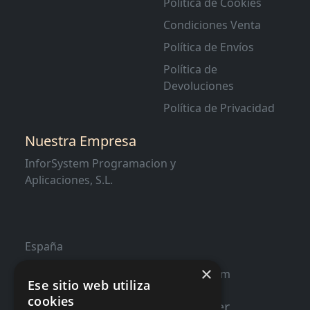
Política de Cookies
Condiciones Venta
Política de Envíos
Política de
Devoluciones
Política de Privacidad
Nuestra Empresa
InforSystem Programacion y
Aplicaciones, S.L.
España
×
contacto@distribucioninformatica.com
Ese sitio web utiliza
cookies
Suscribete a nuestro Newsletter