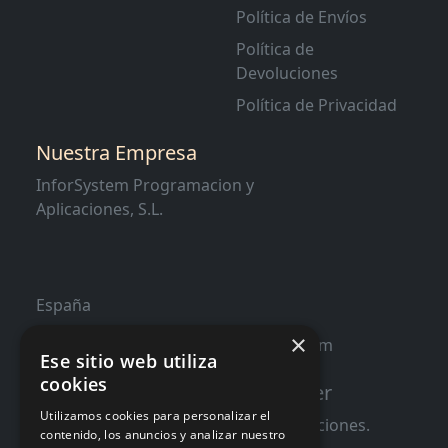
Política de Envíos
Política de
Devoluciones
Política de Privacidad
Nuestra Empresa
InforSystem Programacion y
Aplicaciones, S.L.
España
×
contacto@distribucioninformatica.com
Ese sitio web utiliza
cookies
Suscribete a nuestro Newsletter
Utilizamos cookies para personalizar el
Te informaremos de ofertas y promociones.
contenido, los anuncios y analizar nuestro