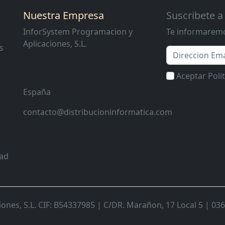
Nuestra Empresa
Suscribete a
InforSystem Programacion y
Te informaremo
Aplicaciones, S.L.
s
Email
Aceptar Poli
España
contacto@distribucioninformatica.com
dad
nes, S.L. CIF: B54337985 | C/DR. Marañon, 17 Local 5 | 0368