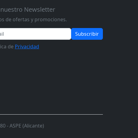
 nuestro Newsletter
s de ofertas y promociones.
Subscribir
tica de
Privacidad
0 - ASPE (Alicante)