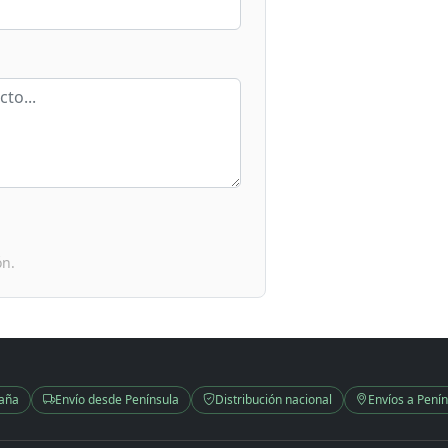
ón.
paña
Envío desde Península
Distribución nacional
Envíos a Penín