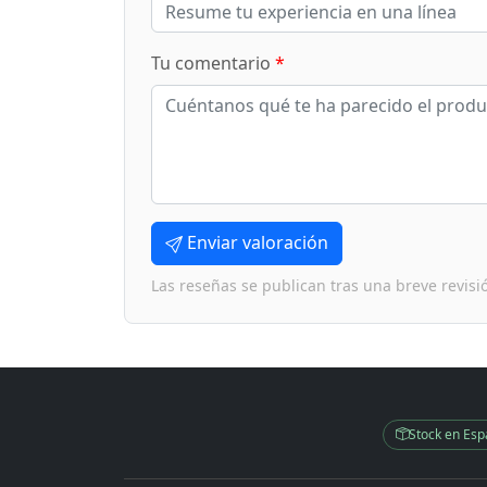
Tu comentario
*
Enviar valoración
Las reseñas se publican tras una breve revisi
Stock en Es