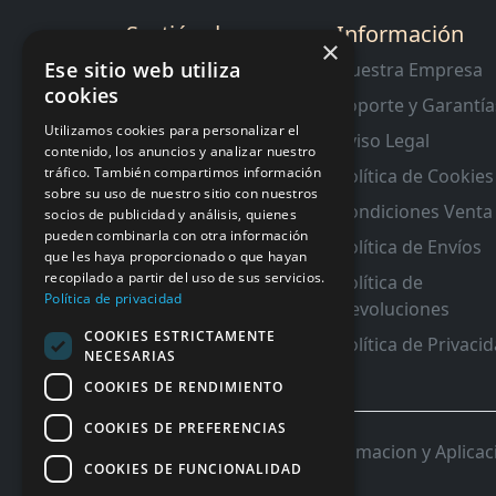
Sectión de
Información
×
Interes
Ese sitio web utiliza
Nuestra Empresa
cookies
Contacto
Soporte y Garantía
RMA y Garantias
Utilizamos cookies para personalizar el
Aviso Legal
contenido, los anuncios y analizar nuestro
tráfico. También compartimos información
Política de Cookies
sobre su uso de nuestro sitio con nuestros
Condiciones Venta
socios de publicidad y análisis, quienes
pueden combinarla con otra información
Política de Envíos
que les haya proporcionado o que hayan
recopilado a partir del uso de sus servicios.
Política de
Política de privacidad
Devoluciones
COOKIES ESTRICTAMENTE
Política de Privaci
NECESARIAS
COOKIES DE RENDIMIENTO
COOKIES DE PREFERENCIAS
© 2026 InforSystem Programacion y Aplicacio
COOKIES DE FUNCIONALIDAD