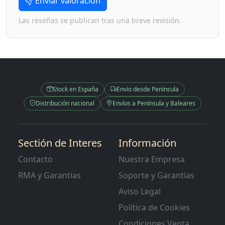
Enviar valoración
Las reseñas se publican tras una breve revisión.
Stock en España
Envío desde Península
Distribución nacional
Envíos a Península y Baleares
Sectión de Interes
Información
Contacto
Nuestra Empresa
RMA y Garantias
Soporte y Garantías
Aviso Legal
Política de Cookies
Condiciones Venta