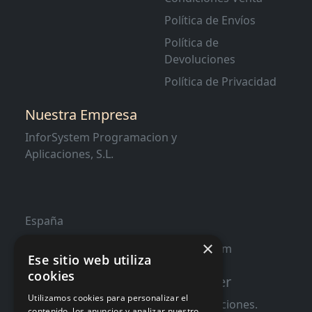
Política de Envíos
Política de
Devoluciones
Política de Privacidad
Nuestra Empresa
InforSystem Programacion y
Aplicaciones, S.L.
España
×
contacto@distribucioninformatica.com
Ese sitio web utiliza
cookies
Suscribete a nuestro Newsletter
Utilizamos cookies para personalizar el
Te informaremos de ofertas y promociones.
contenido, los anuncios y analizar nuestro