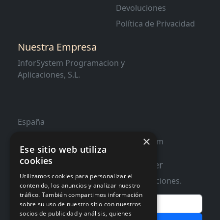
Devoluciones
Política de Privacidad
Nuestra Empresa
InforSystem Programacion y
Aplicaciones, S.L.
España
×
contacto@distribucioninformatica.com
Ese sitio web utiliza
cookies
Suscribete a nuestro Newsletter
Utilizamos cookies para personalizar el
Te informaremos de ofertas y promociones.
contenido, los anuncios y analizar nuestro
tráfico. También compartimos información
Email
sobre su uso de nuestro sitio con nuestros
socios de publicidad y análisis, quienes