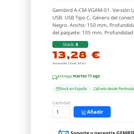
Gembird A-CM-VGAM-01. Versión USB
USB: USB Tipo C, Género del conect
Negro. Ancho: 150 mm, Profundid
del paquete: 105 mm, Profundidad 
Stock:
8
13,28 €
Incluido (IVA 21%)
Entrega
martes 11 ago
Stock en España
Envío desde Penínsul
Cantidad
Añadir
Soporte y garantía GEMBI