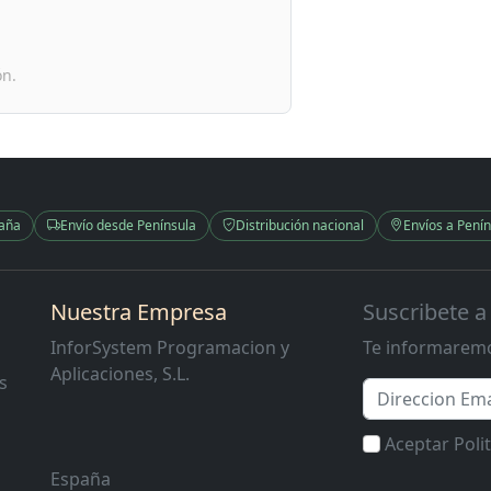
ón.
paña
Envío desde Península
Distribución nacional
Envíos a Penín
Nuestra Empresa
Suscribete a
InforSystem Programacion y
Te informaremo
Aplicaciones, S.L.
s
Email
Aceptar Poli
España