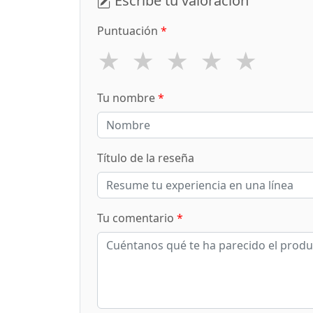
Escribe tu valoración
Puntuación
*
★
★
★
★
★
Tu nombre
*
Título de la reseña
Tu comentario
*