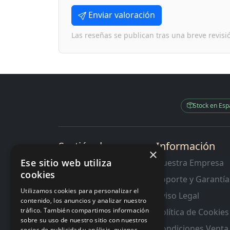
Enviar valoración
Las reseñas se publican tras una breve revisi
Stock en Es
Sectión de
Información
×
Interes
Ese sitio web utiliza
Nuestra Empresa
cookies
Contacto
Soporte y Garantía
RMA y Garantias
Utilizamos cookies para personalizar el
Aviso Legal
contenido, los anuncios y analizar nuestro
tráfico. También compartimos información
Política de Cookies
sobre su uso de nuestro sitio con nuestros
Condiciones Venta
socios de publicidad y análisis, quienes