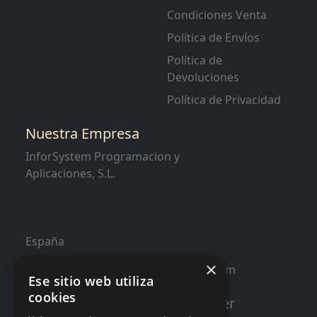
Condiciones Venta
Política de Envíos
Política de
Devoluciones
Política de Privacidad
Nuestra Empresa
InforSystem Programacion y
Aplicaciones, S.L.
España
×
contacto@distribucioninformatica.com
Ese sitio web utiliza
cookies
Suscribete a nuestro Newsletter