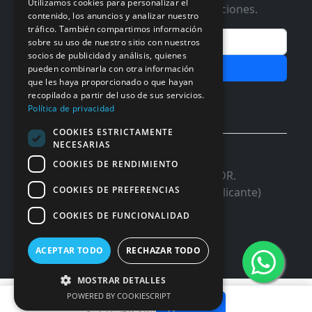
Utilizamos cookies para personalizar el
Te informaremos de ofertas y promociones.
contenido, los anuncios y analizar nuestro
tráfico. También compartimos información
Email
sobre su uso de nuestro sitio con nuestros
socios de publicidad y análisis, quienes
Subscribir
pueden combinarla con otra información
que les haya proporcionado o que hayan
recopilado a partir del uso de sus servicios.
Aceptar Politica de
Privacidad
Política de privacidad
COOKIES ESTRICTAMENTE
NECESARIAS
© 2026 InforSystem Programacion y
COOKIES DE RENDIMIENTO
Aplicaciones, S.L. CIF: B54337985 | C/DR.
COOKIES DE PREFERENCIAS
Marañon, 17 Local 5 | 03680 - ASPE (Alicante)
COOKIES DE FUNCIONALIDAD
ACEPTAR TODO
RECHAZAR TODO
MOSTRAR DETALLES
16,00 €
POWERED BY COOKIESCRIPT
Añadir