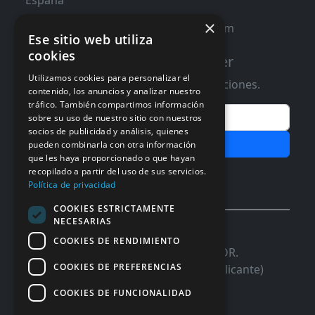
España
×
contacto@distribucioninformatica.com
Ese sitio web utiliza
cookies
Suscribete a nuestro Newsletter
Utilizamos cookies para personalizar el
Te informaremos de ofertas y promociones.
contenido, los anuncios y analizar nuestro
tráfico. También compartimos información
Email
sobre su uso de nuestro sitio con nuestros
socios de publicidad y análisis, quienes
Subscribir
pueden combinarla con otra información
que les haya proporcionado o que hayan
recopilado a partir del uso de sus servicios.
Aceptar Politica de
Privacidad
Política de privacidad
COOKIES ESTRICTAMENTE
NECESARIAS
© 2026 InforSystem Programacion y
COOKIES DE RENDIMIENTO
Aplicaciones, S.L. CIF: B54337985 | C/DR.
COOKIES DE PREFERENCIAS
Marañon, 17 Local 5 | 03680 - ASPE (Alicante)
COOKIES DE FUNCIONALIDAD