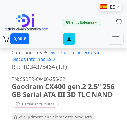
ES
Pen. y Baleares
0,00 €
Componentes →
Discos duros internos »
Discos Internos SSD
Rf.: HD34375464 (T.1)
PN: SSDPR-CX400-256-G2
Goodram CX400 gen.2 2.5" 256
GB Serial ATA III 3D TLC NAND
Guardar en favoritos
Sé el primero en valorar este producto