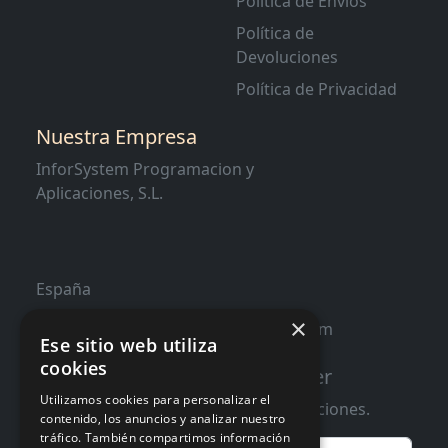
Política de Envíos
Política de
Devoluciones
Política de Privacidad
Nuestra Empresa
InforSystem Programacion y
Aplicaciones, S.L.
España
×
contacto@distribucioninformatica.com
Ese sitio web utiliza
cookies
Suscribete a nuestro Newsletter
Utilizamos cookies para personalizar el
Te informaremos de ofertas y promociones.
contenido, los anuncios y analizar nuestro
tráfico. También compartimos información