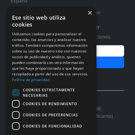
España
×
contacto@distribucioninformatica.com
Ese sitio web utiliza
cookies
Suscribete a nuestro Newsletter
Utilizamos cookies para personalizar el
Te informaremos de ofertas y promociones.
contenido, los anuncios y analizar nuestro
tráfico. También compartimos información
Email
sobre su uso de nuestro sitio con nuestros
socios de publicidad y análisis, quienes
Subscribir
pueden combinarla con otra información
que les haya proporcionado o que hayan
Aceptar Politica de
Privacidad
recopilado a partir del uso de sus servicios.
Política de privacidad
COOKIES ESTRICTAMENTE
NECESARIAS
© 2026 InforSystem Programacion y
COOKIES DE RENDIMIENTO
Aplicaciones, S.L. CIF: B54337985 | C/DR.
COOKIES DE PREFERENCIAS
Marañon, 17 Local 5 | 03680 - ASPE (Alicante)
COOKIES DE FUNCIONALIDAD