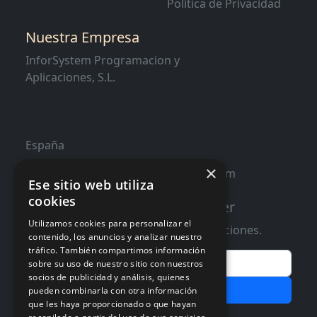
Política de Privacidad
Nuestra Empresa
InforSystem Programacion y
Aplicaciones, S.L.
España
×
contacto@distribucioninformatica.com
Ese sitio web utiliza
cookies
Suscribete a nuestro Newsletter
Utilizamos cookies para personalizar el
Te informaremos de ofertas y promociones.
contenido, los anuncios y analizar nuestro
tráfico. También compartimos información
Email
sobre su uso de nuestro sitio con nuestros
socios de publicidad y análisis, quienes
Subscribir
pueden combinarla con otra información
que les haya proporcionado o que hayan