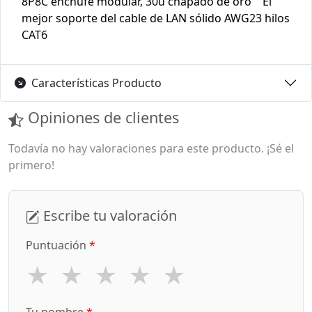
8P8C enchufe modular, 30u chapado de oro '' El
mejor soporte del cable de LAN sólido AWG23 hilos
CAT6
Características Producto
Opiniones de clientes
Todavía no hay valoraciones para este producto. ¡Sé el
primero!
Escribe tu valoración
Puntuación
*
★
★
★
★
★