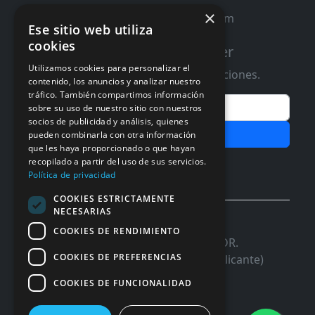
×
contacto@distribucioninformatica.com
Ese sitio web utiliza
cookies
Suscribete a nuestro Newsletter
Utilizamos cookies para personalizar el
Te informaremos de ofertas y promociones.
contenido, los anuncios y analizar nuestro
tráfico. También compartimos información
Email
sobre su uso de nuestro sitio con nuestros
socios de publicidad y análisis, quienes
Subscribir
pueden combinarla con otra información
que les haya proporcionado o que hayan
Aceptar Politica de
Privacidad
recopilado a partir del uso de sus servicios.
Política de privacidad
COOKIES ESTRICTAMENTE
NECESARIAS
© 2026 InforSystem Programacion y
COOKIES DE RENDIMIENTO
Aplicaciones, S.L. CIF: B54337985 | C/DR.
COOKIES DE PREFERENCIAS
Marañon, 17 Local 5 | 03680 - ASPE (Alicante)
COOKIES DE FUNCIONALIDAD