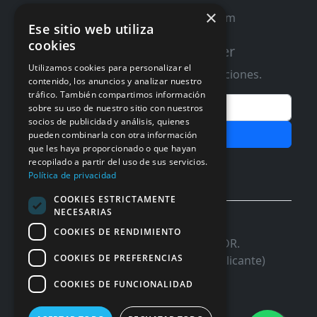
×
contacto@distribucioninformatica.com
Ese sitio web utiliza
cookies
Suscribete a nuestro Newsletter
Utilizamos cookies para personalizar el
Te informaremos de ofertas y promociones.
contenido, los anuncios y analizar nuestro
tráfico. También compartimos información
Email
sobre su uso de nuestro sitio con nuestros
socios de publicidad y análisis, quienes
Subscribir
pueden combinarla con otra información
que les haya proporcionado o que hayan
recopilado a partir del uso de sus servicios.
Aceptar Politica de
Privacidad
Política de privacidad
COOKIES ESTRICTAMENTE
NECESARIAS
© 2026 InforSystem Programacion y
COOKIES DE RENDIMIENTO
Aplicaciones, S.L. CIF: B54337985 | C/DR.
COOKIES DE PREFERENCIAS
Marañon, 17 Local 5 | 03680 - ASPE (Alicante)
COOKIES DE FUNCIONALIDAD