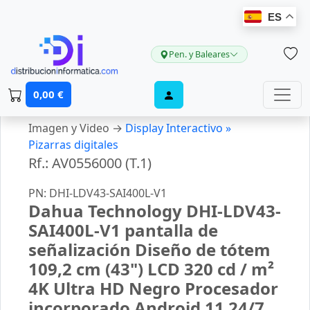
ES
Pen. y Baleares
0,00 €
Imagen y Video →
Display Interactivo »
Pizarras digitales
Rf.: AV0556000 (T.1)
PN: DHI-LDV43-SAI400L-V1
Dahua Technology DHI-LDV43-
SAI400L-V1 pantalla de
señalización Diseño de tótem
109,2 cm (43") LCD 320 cd / m²
4K Ultra HD Negro Procesador
incorporado Android 11 24/7