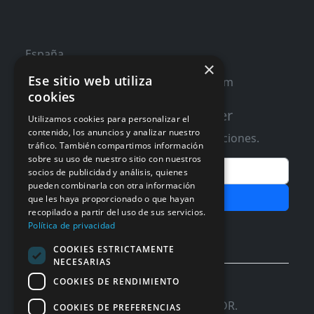
España
×
Ese sitio web utiliza
contacto@distribucioninformatica.com
cookies
Suscribete a nuestro Newsletter
Utilizamos cookies para personalizar el
contenido, los anuncios y analizar nuestro
Te informaremos de ofertas y promociones.
tráfico. También compartimos información
sobre su uso de nuestro sitio con nuestros
Email
socios de publicidad y análisis, quienes
pueden combinarla con otra información
Subscribir
que les haya proporcionado o que hayan
recopilado a partir del uso de sus servicios.
Aceptar Politica de
Privacidad
Política de privacidad
COOKIES ESTRICTAMENTE
NECESARIAS
COOKIES DE RENDIMIENTO
© 2026 InforSystem Programacion y
Aplicaciones, S.L. CIF: B54337985 | C/DR.
COOKIES DE PREFERENCIAS