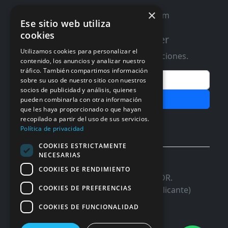
×
contacto@distribucioninformatica.com
Ese sitio web utiliza
cookies
Suscribete a nuestro Newsletter
Utilizamos cookies para personalizar el
Te informaremos de ofertas y promociones.
contenido, los anuncios y analizar nuestro
tráfico. También compartimos información
Email
sobre su uso de nuestro sitio con nuestros
socios de publicidad y análisis, quienes
Subscribir
pueden combinarla con otra información
que les haya proporcionado o que hayan
Aceptar Politica de
Privacidad
recopilado a partir del uso de sus servicios.
Política de privacidad
COOKIES ESTRICTAMENTE
NECESARIAS
© 2026 InforSystem Programacion y
COOKIES DE RENDIMIENTO
Aplicaciones, S.L. CIF: B54337985 | C/DR.
COOKIES DE PREFERENCIAS
Marañon, 17 Local 5 | 03680 - ASPE (Alicante)
COOKIES DE FUNCIONALIDAD