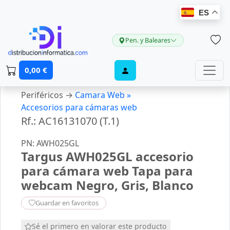
ES
Pen. y Baleares
0,00 €
Periféricos →
Camara Web »
Accesorios para cámaras web
Rf.: AC16131070 (T.1)
PN: AWH025GL
Targus AWH025GL accesorio
para cámara web Tapa para
webcam Negro, Gris, Blanco
Guardar en favoritos
Sé el primero en valorar este producto