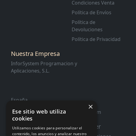
Condiciones Venta
Política de Envíos
Política de
Devoluciones
Política de Privacidad
Nuestra Empresa
InforSystem Programacion y
Aplicaciones, S.L.
España
×
Ese sitio web utiliza
contacto@distribucioninformatica.com
cookies
Suscribete a nuestro Newsletter
Utilizamos cookies para personalizar el
contenido, los anuncios y analizar nuestro