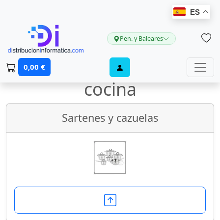
ES
Pen. y Baleares
Utensilios y vajillas de
0,00 €
cocina
Sartenes y cazuelas