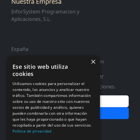
Nuestra Empresa
InforSystem Programacion y
Aplicaciones, S.L.
España
×
contacto@distribucioninformatica.com
Ese sitio web utiliza
cookies
Suscribete a nuestro Newsletter
Utilizamos cookies para personalizar el
Te informaremos de ofertas y promociones.
contenido, los anuncios y analizar nuestro
tráfico. También compartimos información
Email
sobre su uso de nuestro sitio con nuestros
socios de publicidad y análisis, quienes
Subscribir
pueden combinarla con otra información
que les haya proporcionado o que hayan
recopilado a partir del uso de sus servicios.
Aceptar Politica de
Privacidad
Política de privacidad