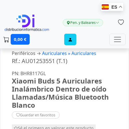
ES
Pen. y Baleares
0,00 €
Periféricos →
Auriculares »
Auriculares
Rf.: AU01253551 (T.1)
PN: BHR8117GL
Xiaomi Buds 5 Auriculares
Inalámbrico Dentro de oído
Llamadas/Música Bluetooth
Blanco
Guardar en favoritos
Sé el primero en valorar este producto