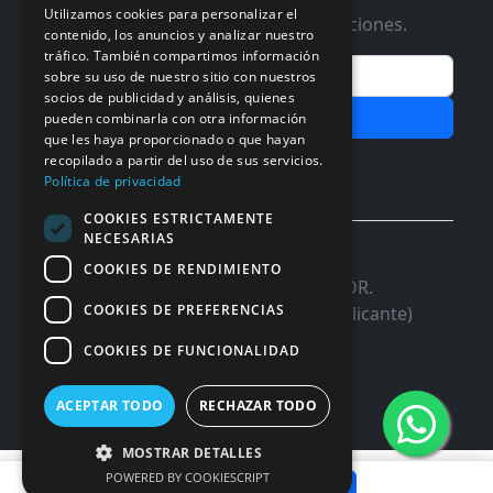
Utilizamos cookies para personalizar el
Te informaremos de ofertas y promociones.
contenido, los anuncios y analizar nuestro
tráfico. También compartimos información
Email
sobre su uso de nuestro sitio con nuestros
socios de publicidad y análisis, quienes
Subscribir
pueden combinarla con otra información
que les haya proporcionado o que hayan
recopilado a partir del uso de sus servicios.
Aceptar Politica de
Privacidad
Política de privacidad
COOKIES ESTRICTAMENTE
NECESARIAS
© 2026 InforSystem Programacion y
COOKIES DE RENDIMIENTO
Aplicaciones, S.L. CIF: B54337985 | C/DR.
COOKIES DE PREFERENCIAS
Marañon, 17 Local 5 | 03680 - ASPE (Alicante)
COOKIES DE FUNCIONALIDAD
ACEPTAR TODO
RECHAZAR TODO
MOSTRAR DETALLES
88,64 €
POWERED BY COOKIESCRIPT
Añadir