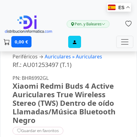
ES
Pen. y Baleares
0,00 €
Periféricos →
Auriculares »
Auriculares
Rf.: AU01253497 (T.1)
PN: BHR6992GL
Xiaomi Redmi Buds 4 Active
Auriculares True Wireless
Stereo (TWS) Dentro de oído
Llamadas/Música Bluetooth
Negro
Guardar en favoritos