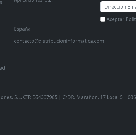
s
Email
Aceptar Poli
España
contacto@distribucioninformatica.com
dad
nes, S.L. CIF: B54337985 | C/DR. Marañon, 17 Local 5 | 0368