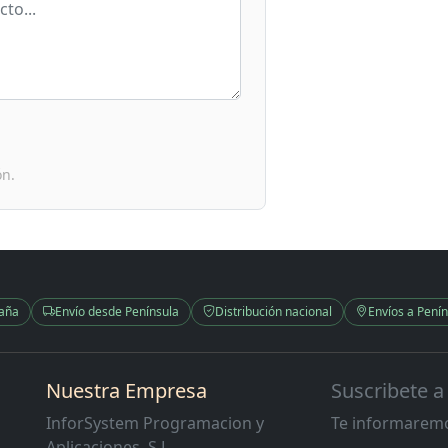
ón.
paña
Envío desde Península
Distribución nacional
Envíos a Penín
Nuestra Empresa
Suscribete a
InforSystem Programacion y
Te informaremo
Aplicaciones, S.L.