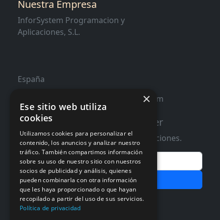
Nuestra Empresa
InforSystem Programacion y
Aplicaciones, S.L.
España
×
contacto@distribucioninformatica.com
Ese sitio web utiliza
cookies
Suscribete a nuestro Newsletter
Utilizamos cookies para personalizar el
Te informaremos de ofertas y promociones.
contenido, los anuncios y analizar nuestro
tráfico. También compartimos información
Email
sobre su uso de nuestro sitio con nuestros
socios de publicidad y análisis, quienes
Subscribir
pueden combinarla con otra información
que les haya proporcionado o que hayan
Aceptar Politica de
Privacidad
recopilado a partir del uso de sus servicios.
Política de privacidad