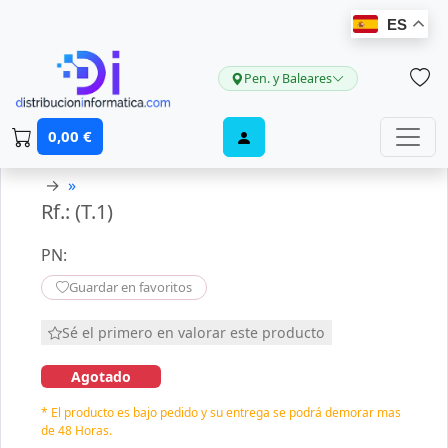
ES
Pen. y Baleares
0,00 €
→
»
Rf.: (T.1)
PN:
Guardar en favoritos
Sé el primero en valorar este producto
Agotado
* El producto es bajo pedido y su entrega se podrá demorar mas
de 48 Horas.