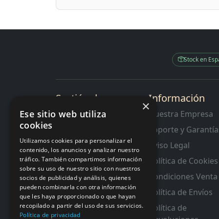
Stock en Es
Sectión de
Información
×
Interes
Ese sitio web utiliza
Nuestra Empresa
cookies
Contacto
Soporte y Garantía
RMA y Garantias
Utilizamos cookies para personalizar el
Aviso Legal
contenido, los anuncios y analizar nuestro
tráfico. También compartimos información
Política de Cookies
sobre su uso de nuestro sitio con nuestros
Condiciones Venta
socios de publicidad y análisis, quienes
pueden combinarla con otra información
Política de Envíos
que les haya proporcionado o que hayan
recopilado a partir del uso de sus servicios.
Política de
Política de privacidad