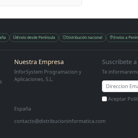
paña
Envío desde Península
Distribución nacional
Envíos a Penín
Nuestra Empresa
Suscribete a
InforSystem Programacion y
Te informaremo
Aplicaciones, S.L.
s
Email
Aceptar Poli
España
contacto@distribucioninformatica.com