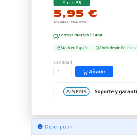
Stock:
58
5,95 €
Incluido (IVA 21%)
Entrega
martes 11 ago
Stock en España
Envío desde Penínsul
Cantidad
Añadir
Soporte y garant
Descripción