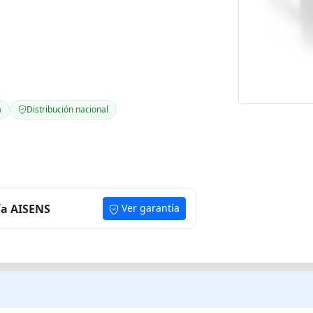
a
Distribución nacional
ía AISENS
Ver garantía