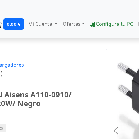
Mi Cuenta
Ofertas
Configura tu PC
0,00 €
argadores
)
 Aisens A110-0910/
 20W/ Negro
to
Previous