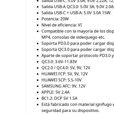
Salida USB-C: 5.0V 3.0A; 9.0V 2.22A; 
Salida USB-A QC3.0: 5.0V 3A; 9.0V 2.0
Salida USB-C + USB-A: 5.0V 3.0A 15W
Potencia: 20W
Nivel de eficiencia: VI
Compatible con la mayoría de los disp
MP4, consolas de videojuego etc.
Soporta PD3.0 para poder cargar disp
Soporta QC3.0 para poder cargar disp
Aparte de soportar protocolo PD3.0 y
QC3.0: 3.6V-11.83V
QC2.0 / QC4.0: 5V, 9V, 12V
HUAWEI FCP: 5V, 9V, 12V
HUAWEI SCP: 5.5-10V
SAMSUNG AFC: 9V, 12V
APPLE: 5V 2.4A
BC1.2: DCP 5V 1.5A
Está fabricado con material ignífugo 
seguridad para su dispositivo.