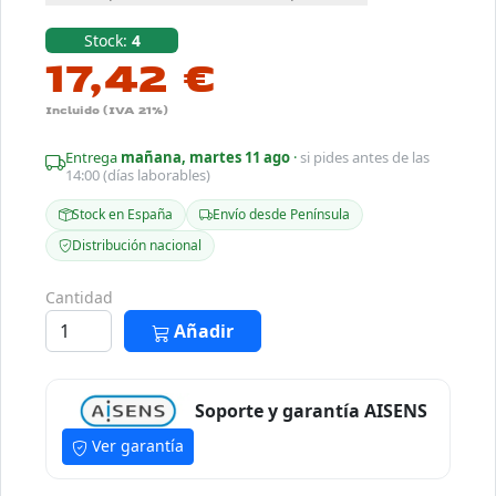
Stock:
4
17,42 €
Incluido (IVA 21%)
Entrega
mañana, martes 11 ago
·
si pides antes de las
14:00 (días laborables)
Stock en España
Envío desde Península
Distribución nacional
Cantidad
Añadir
Soporte y garantía AISENS
Ver garantía