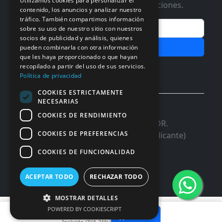
Utilizamos cookies para personalizar el
Te informaremos de ofertas y promociones.
contenido, los anuncios y analizar nuestro
tráfico. También compartimos información
Email
sobre su uso de nuestro sitio con nuestros
socios de publicidad y análisis, quienes
Subscribir
pueden combinarla con otra información
que les haya proporcionado o que hayan
recopilado a partir del uso de sus servicios.
Aceptar Politica de
Privacidad
Política de privacidad
COOKIES ESTRICTAMENTE
NECESARIAS
© 2026 InforSystem Programacion y
COOKIES DE RENDIMIENTO
Aplicaciones, S.L. CIF: B54337985 | C/DR.
COOKIES DE PREFERENCIAS
Marañon, 17 Local 5 | 03680 - ASPE (Alicante)
COOKIES DE FUNCIONALIDAD
ACEPTAR TODO
RECHAZAR TODO
MOSTRAR DETALLES
17,42 €
POWERED BY COOKIESCRIPT
Añadir
Incluido (IVA 21%)