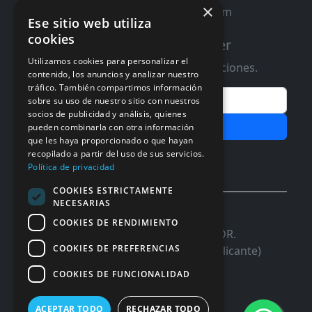
×
contacto@distribucioninformatica.com
Ese sitio web utiliza
cookies
Suscribete a nuestro Newsletter
Utilizamos cookies para personalizar el
Te informaremos de ofertas y promociones.
contenido, los anuncios y analizar nuestro
tráfico. También compartimos información
Email
sobre su uso de nuestro sitio con nuestros
socios de publicidad y análisis, quienes
Subscribir
pueden combinarla con otra información
que les haya proporcionado o que hayan
recopilado a partir del uso de sus servicios.
Aceptar Politica de
Privacidad
Política de privacidad
COOKIES ESTRICTAMENTE
NECESARIAS
© 2026 InforSystem Programacion y
COOKIES DE RENDIMIENTO
Aplicaciones, S.L. CIF: B54337985 | C/DR.
COOKIES DE PREFERENCIAS
Marañon, 17 Local 5 | 03680 - ASPE (Alicante)
COOKIES DE FUNCIONALIDAD
ACEPTAR TODO
RECHAZAR TODO