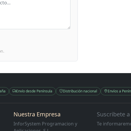
ón.
paña
Envío desde Península
Distribución nacional
Envíos a Penín
Nuestra Empresa
Suscribete a
InforSystem Programacion y
Te informaremo
Aplicaciones, S.L.