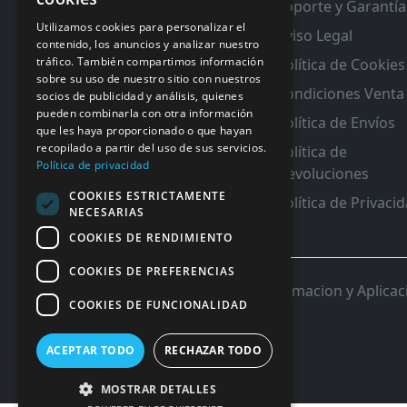
Soporte y Garantía
RMA y Garantias
Utilizamos cookies para personalizar el
Aviso Legal
contenido, los anuncios y analizar nuestro
tráfico. También compartimos información
Política de Cookies
sobre su uso de nuestro sitio con nuestros
Condiciones Venta
socios de publicidad y análisis, quienes
pueden combinarla con otra información
Política de Envíos
que les haya proporcionado o que hayan
recopilado a partir del uso de sus servicios.
Política de
Política de privacidad
Devoluciones
COOKIES ESTRICTAMENTE
Política de Privaci
NECESARIAS
COOKIES DE RENDIMIENTO
COOKIES DE PREFERENCIAS
© 2026 InforSystem Programacion y Aplicacio
COOKIES DE FUNCIONALIDAD
ACEPTAR TODO
RECHAZAR TODO
MOSTRAR DETALLES