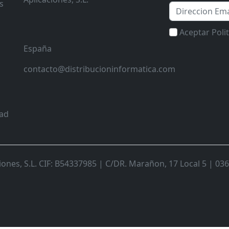
s
Email
Aceptar Poli
España
contacto@distribucioninformatica.com
dad
nes, S.L. CIF: B54337985 | C/DR. Marañon, 17 Local 5 | 0368