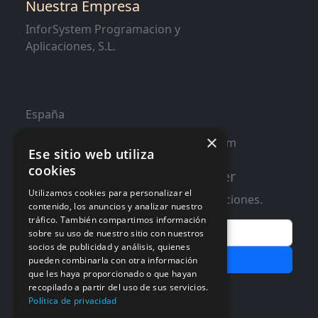
Nuestra Empresa
InforSystem Programacion y
Aplicaciones, S.L.
España
×
contacto@distribucioninformatica.com
Ese sitio web utiliza
cookies
Suscribete a nuestro Newsletter
Utilizamos cookies para personalizar el
Te informaremos de ofertas y promociones.
contenido, los anuncios y analizar nuestro
tráfico. También compartimos información
Email
sobre su uso de nuestro sitio con nuestros
socios de publicidad y análisis, quienes
Subscribir
pueden combinarla con otra información
que les haya proporcionado o que hayan
Aceptar Politica de
Privacidad
recopilado a partir del uso de sus servicios.
Política de privacidad