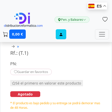
ES
Pen. y Baleares
0,00 €
→
»
Rf.: (T.1)
PN:
Guardar en favoritos
Sé el primero en valorar este producto
Agotado
* El producto es bajo pedido y su entrega se podrá demorar mas
de 48 Horas.