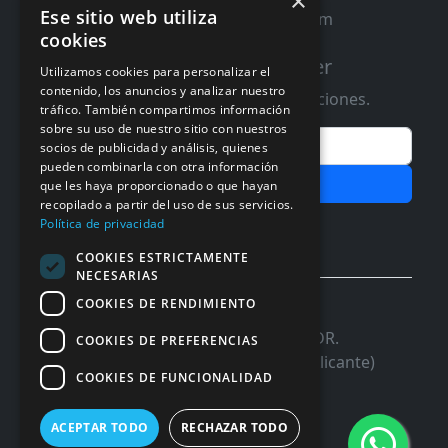
×
Ese sitio web utiliza
contacto@distribucioninformatica.com
cookies
Suscribete a nuestro Newsletter
Utilizamos cookies para personalizar el
contenido, los anuncios y analizar nuestro
Te informaremos de ofertas y promociones.
tráfico. También compartimos información
sobre su uso de nuestro sitio con nuestros
Email
socios de publicidad y análisis, quienes
pueden combinarla con otra información
Subscribir
que les haya proporcionado o que hayan
recopilado a partir del uso de sus servicios.
Aceptar Politica de
Privacidad
Política de privacidad
COOKIES ESTRICTAMENTE
NECESARIAS
COOKIES DE RENDIMIENTO
© 2026 InforSystem Programacion y
Aplicaciones, S.L. CIF: B54337985 | C/DR.
COOKIES DE PREFERENCIAS
Marañon, 17 Local 5 | 03680 - ASPE (Alicante)
COOKIES DE FUNCIONALIDAD
ACEPTAR TODO
RECHAZAR TODO