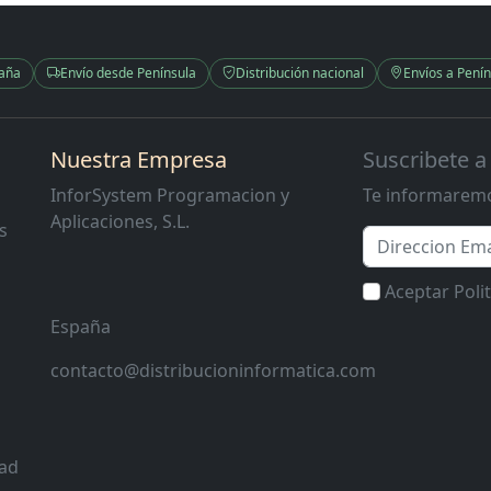
paña
Envío desde Península
Distribución nacional
Envíos a Penín
Nuestra Empresa
Suscribete a
InforSystem Programacion y
Te informaremo
Aplicaciones, S.L.
s
Email
Aceptar Poli
España
contacto@distribucioninformatica.com
dad