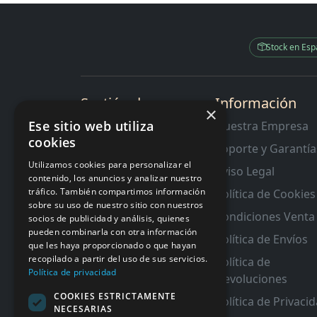
Stock en Es
Sectión de
Información
×
Interes
Ese sitio web utiliza
Nuestra Empresa
cookies
Contacto
Soporte y Garantía
RMA y Garantias
Utilizamos cookies para personalizar el
Aviso Legal
contenido, los anuncios y analizar nuestro
tráfico. También compartimos información
Política de Cookies
sobre su uso de nuestro sitio con nuestros
Condiciones Venta
socios de publicidad y análisis, quienes
pueden combinarla con otra información
Política de Envíos
que les haya proporcionado o que hayan
recopilado a partir del uso de sus servicios.
Política de
Política de privacidad
Devoluciones
COOKIES ESTRICTAMENTE
Política de Privaci
NECESARIAS