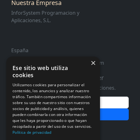
Nuestra Empresa
InforSystem Programacion y
Aplicaciones, S.L.
España
×
contacto@distribucioninformatica.com
Ese sitio web utiliza
cookies
Suscribete a nuestro Newsletter
Utilizamos cookies para personalizar el
Te informaremos de ofertas y promociones.
contenido, los anuncios y analizar nuestro
tráfico. También compartimos información
Email
sobre su uso de nuestro sitio con nuestros
socios de publicidad y análisis, quienes
Subscribir
pueden combinarla con otra información
que les haya proporcionado o que hayan
Aceptar Politica de
Privacidad
recopilado a partir del uso de sus servicios.
Política de privacidad