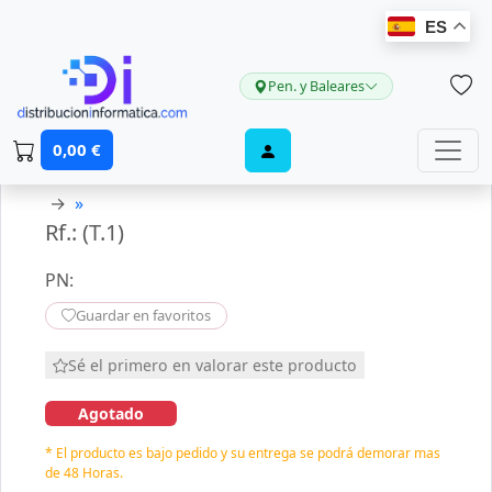
ES
Pen. y Baleares
0,00 €
→
»
Rf.: (T.1)
PN:
Guardar en favoritos
Sé el primero en valorar este producto
Agotado
* El producto es bajo pedido y su entrega se podrá demorar mas
de 48 Horas.