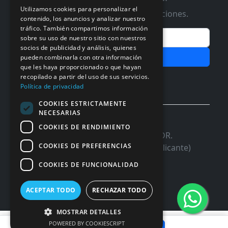
Utilizamos cookies para personalizar el
Te informaremos de ofertas y promociones.
contenido, los anuncios y analizar nuestro
tráfico. También compartimos información
Email
sobre su uso de nuestro sitio con nuestros
socios de publicidad y análisis, quienes
Subscribir
pueden combinarla con otra información
que les haya proporcionado o que hayan
Aceptar Politica de
Privacidad
recopilado a partir del uso de sus servicios.
Política de privacidad
COOKIES ESTRICTAMENTE
NECESARIAS
© 2026 InforSystem Programacion y
COOKIES DE RENDIMIENTO
Aplicaciones, S.L. CIF: B54337985 | C/DR.
COOKIES DE PREFERENCIAS
Marañon, 17 Local 5 | 03680 - ASPE (Alicante)
COOKIES DE FUNCIONALIDAD
ACEPTAR TODO
RECHAZAR TODO
MOSTRAR DETALLES
31,76 €
POWERED BY COOKIESCRIPT