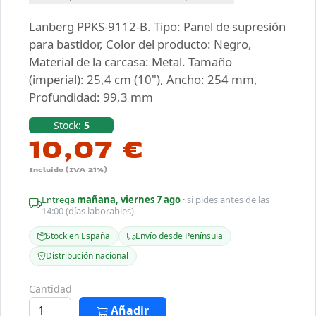
Lanberg PPKS-9112-B. Tipo: Panel de supresión
para bastidor, Color del producto: Negro,
Material de la carcasa: Metal. Tamaño
(imperial): 25,4 cm (10"), Ancho: 254 mm,
Profundidad: 99,3 mm
Stock:
5
10,07 €
Incluido (IVA 21%)
Entrega
mañana, viernes 7 ago
·
si pides antes de las
14:00 (días laborables)
Stock en España
Envío desde Península
Distribución nacional
Cantidad
Añadir