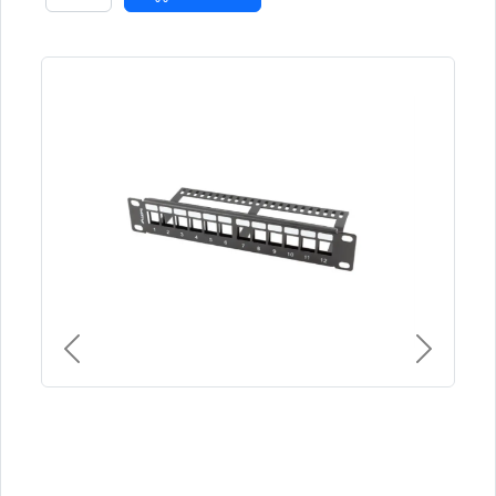
Previous
Next