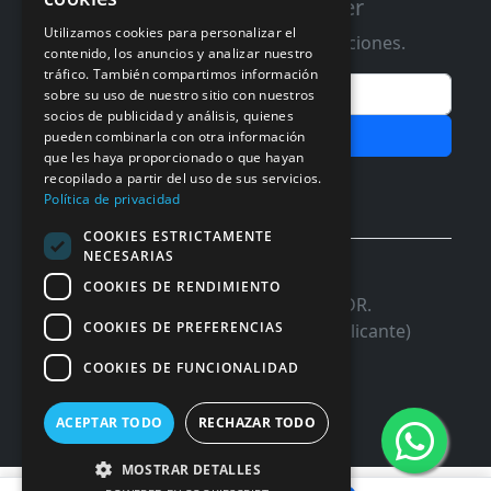
Suscribete a nuestro Newsletter
Utilizamos cookies para personalizar el
Te informaremos de ofertas y promociones.
contenido, los anuncios y analizar nuestro
tráfico. También compartimos información
Email
sobre su uso de nuestro sitio con nuestros
socios de publicidad y análisis, quienes
Subscribir
pueden combinarla con otra información
que les haya proporcionado o que hayan
Aceptar Politica de
Privacidad
recopilado a partir del uso de sus servicios.
Política de privacidad
COOKIES ESTRICTAMENTE
NECESARIAS
© 2026 InforSystem Programacion y
COOKIES DE RENDIMIENTO
Aplicaciones, S.L. CIF: B54337985 | C/DR.
COOKIES DE PREFERENCIAS
Marañon, 17 Local 5 | 03680 - ASPE (Alicante)
COOKIES DE FUNCIONALIDAD
ACEPTAR TODO
RECHAZAR TODO
MOSTRAR DETALLES