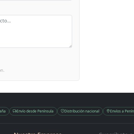
ón.
paña
Envío desde Península
Distribución nacional
Envíos a Penín