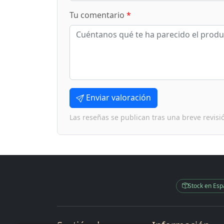
Tu comentario
*
Enviar valoración
Las reseñas se publican tras una breve revisi
Stock en Es