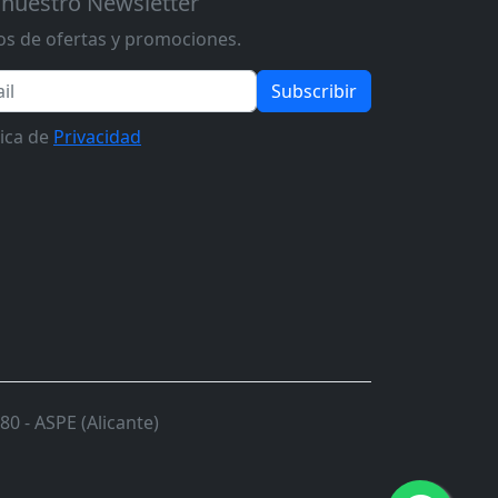
 nuestro Newsletter
s de ofertas y promociones.
Subscribir
tica de
Privacidad
0 - ASPE (Alicante)