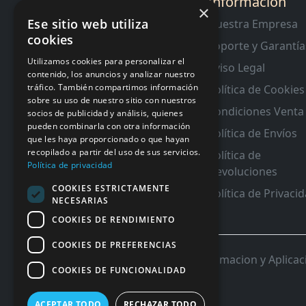
Sectión de
Información
×
Interes
Ese sitio web utiliza
Nuestra Empresa
cookies
Contacto
Soporte y Garantía
RMA y Garantias
Utilizamos cookies para personalizar el
Aviso Legal
contenido, los anuncios y analizar nuestro
tráfico. También compartimos información
Política de Cookies
sobre su uso de nuestro sitio con nuestros
Condiciones Venta
socios de publicidad y análisis, quienes
pueden combinarla con otra información
Política de Envíos
que les haya proporcionado o que hayan
recopilado a partir del uso de sus servicios.
Política de
Política de privacidad
Devoluciones
COOKIES ESTRICTAMENTE
Política de Privaci
NECESARIAS
COOKIES DE RENDIMIENTO
COOKIES DE PREFERENCIAS
© 2026 InforSystem Programacion y Aplicacio
COOKIES DE FUNCIONALIDAD
ACEPTAR TODO
RECHAZAR TODO