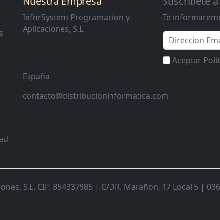
Nuestra Empresa
Suscribete a
InforSystem Programacion y
Te informaremo
Aplicaciones, S.L.
s
Email
Aceptar Poli
España
contacto@distribucioninformatica.com
dad
nes, S.L. CIF: B54337985 | C/DR. Marañon, 17 Local 5 | 0368