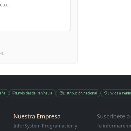
ón.
paña
Envío desde Península
Distribución nacional
Envíos a Penín
Nuestra Empresa
Suscribete a
InforSystem Programacion y
Te informaremo