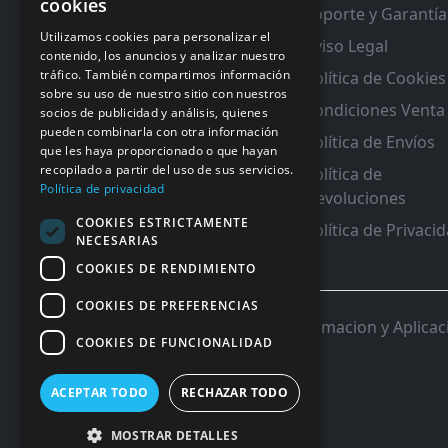
cookies
Contacto
Soporte y Garantía
RMA y Garantias
Utilizamos cookies para personalizar el
Aviso Legal
contenido, los anuncios y analizar nuestro
tráfico. También compartimos información
Política de Cookies
sobre su uso de nuestro sitio con nuestros
Condiciones Venta
socios de publicidad y análisis, quienes
pueden combinarla con otra información
Política de Envíos
que les haya proporcionado o que hayan
recopilado a partir del uso de sus servicios.
Política de
Política de privacidad
Devoluciones
COOKIES ESTRICTAMENTE
Política de Privaci
NECESARIAS
COOKIES DE RENDIMIENTO
COOKIES DE PREFERENCIAS
© 2026 InforSystem Programacion y Aplicacio
COOKIES DE FUNCIONALIDAD
ACEPTAR TODO
RECHAZAR TODO
MOSTRAR DETALLES