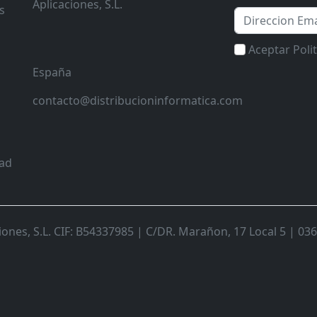
Aplicaciones, S.L.
s
Email
Aceptar Poli
España
contacto@distribucioninformatica.com
dad
nes, S.L. CIF: B54337985 | C/DR. Marañon, 17 Local 5 | 0368