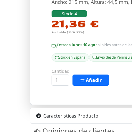
Ancho: 215 mm, Altura: 44,5 mm,
Stock:
4
21,36 €
Incluido (IVA 21%)
Entrega
lunes 10 ago
·
si pides antes de la
Stock en España
Envío desde Penínsul
Cantidad
Añadir
Características Producto
Opiniones de clientes