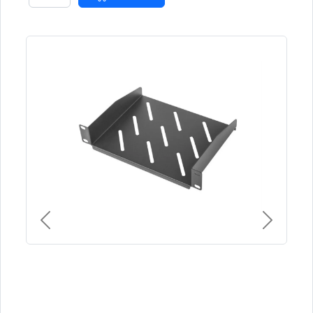
Previous
Next