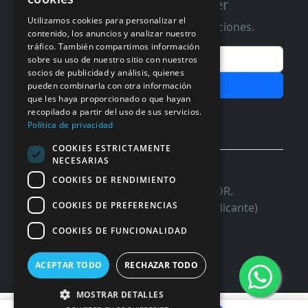
Suscribete a nuestro Newsletter
Utilizamos cookies para personalizar el
Te informaremos de ofertas y promociones.
contenido, los anuncios y analizar nuestro
tráfico. También compartimos información
Email
sobre su uso de nuestro sitio con nuestros
socios de publicidad y análisis, quienes
Subscribir
pueden combinarla con otra información
que les haya proporcionado o que hayan
Aceptar Politica de
Privacidad
recopilado a partir del uso de sus servicios.
Política de privacidad
COOKIES ESTRICTAMENTE
NECESARIAS
© 2026 InforSystem Programacion y
COOKIES DE RENDIMIENTO
Aplicaciones, S.L. CIF: B54337985 | C/DR.
COOKIES DE PREFERENCIAS
Marañon, 17 Local 5 | 03680 - ASPE (Alicante)
COOKIES DE FUNCIONALIDAD
ACEPTAR TODO
RECHAZAR TODO
MOSTRAR DETALLES