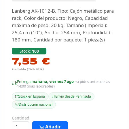
Lanberg AK-1012-B. Tipo: Cajón metálico para
rack, Color del producto: Negro, Capacidad
máxima de peso: 20 kg. Tamaño (imperial):
25,4 cm (10"), Ancho: 254 mm, Profundidad:
180 mm. Cantidad por paquete: 1 pieza(s)
Stock:
100
7,55 €
Incluido (IVA 21%)
Entrega
mañana, viernes 7 ago
·
si pides antes de las
14:00 (días laborables)
Stock en España
Envío desde Península
Distribución nacional
Cantidad
Añadir