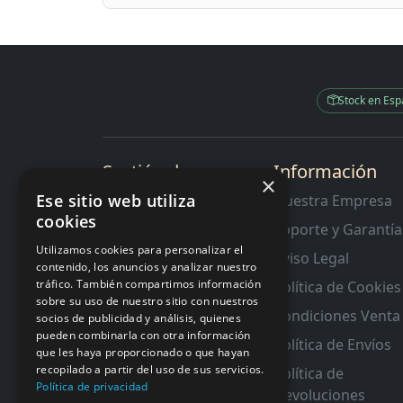
Stock en Es
Sectión de
Información
×
Interes
Ese sitio web utiliza
Nuestra Empresa
cookies
Contacto
Soporte y Garantía
RMA y Garantias
Utilizamos cookies para personalizar el
Aviso Legal
contenido, los anuncios y analizar nuestro
tráfico. También compartimos información
Política de Cookies
sobre su uso de nuestro sitio con nuestros
Condiciones Venta
socios de publicidad y análisis, quienes
pueden combinarla con otra información
Política de Envíos
que les haya proporcionado o que hayan
recopilado a partir del uso de sus servicios.
Política de
Política de privacidad
Devoluciones