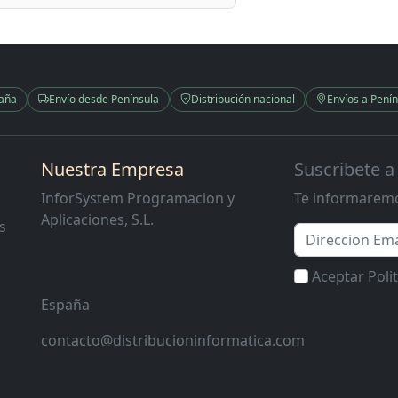
paña
Envío desde Península
Distribución nacional
Envíos a Penín
Nuestra Empresa
Suscribete a
InforSystem Programacion y
Te informaremo
Aplicaciones, S.L.
s
Email
Aceptar Poli
España
contacto@distribucioninformatica.com