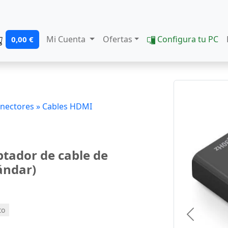
Mi Cuenta
Ofertas
Configura tu PC
0,00 €
onectores »
Cables HDMI
tador de cable de
ándar)
to
Previous