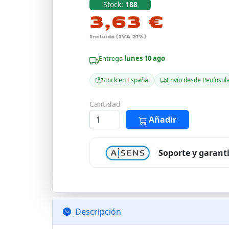
Stock:
188
3,63 €
Incluido (IVA 21%)
Entrega
lunes 10 ago
Stock en España
Envío desde Penínsul
Cantidad
Añadir
Soporte y garant
Descripción