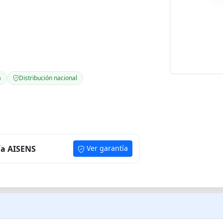
a
Distribución nacional
ía AISENS
Ver garantía