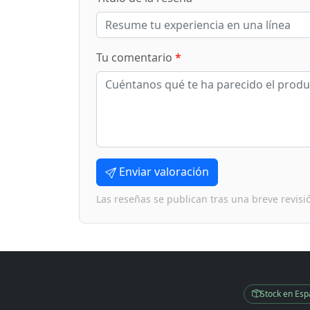
Tu comentario
*
Enviar valoración
Las reseñas se publican tras una breve revisi
Stock en Es