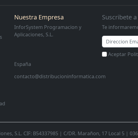
Nuestra Empresa
Suscribete a
InforSystem Programacion y
Te informaremo
Aplicaciones, S.L.
s
Email
Aceptar Poli
España
contacto@distribucioninformatica.com
dad
nes, S.L. CIF: B54337985 | C/DR. Marañon, 17 Local 5 | 0368