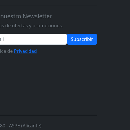
 nuestro Newsletter
s de ofertas y promociones.
Subscribir
tica de
Privacidad
0 - ASPE (Alicante)