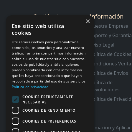
Sectión de
Información
×
Interes
Ese sitio web utiliza
Nuestra Empresa
cookies
Contacto
Soporte y Garantía
RMA y Garantias
Utilizamos cookies para personalizar el
Aviso Legal
contenido, los anuncios y analizar nuestro
tráfico. También compartimos información
Política de Cookies
sobre su uso de nuestro sitio con nuestros
Condiciones Venta
socios de publicidad y análisis, quienes
pueden combinarla con otra información
Política de Envíos
que les haya proporcionado o que hayan
recopilado a partir del uso de sus servicios.
Política de
Política de privacidad
Devoluciones
COOKIES ESTRICTAMENTE
Política de Privaci
NECESARIAS
COOKIES DE RENDIMIENTO
COOKIES DE PREFERENCIAS
© 2026 InforSystem Programacion y Aplicacio