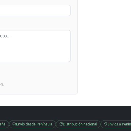
ón.
paña
Envío desde Península
Distribución nacional
Envíos a Penín