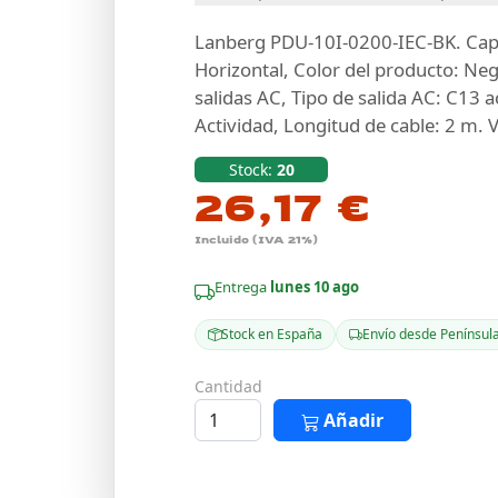
Lanberg PDU-10I-0200-IEC-BK. Capa
Horizontal, Color del producto: Neg
salidas AC, Tipo de salida AC: C13 
Actividad, Longitud de cable: 2 m. 
Stock:
20
26,17 €
Incluido (IVA 21%)
Entrega
lunes 10 ago
Stock en España
Envío desde Penínsul
Cantidad
Añadir