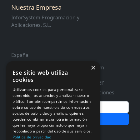
Nuestra Empresa
InforSystem Programacion y
Aplicaciones, S.L.
España
×
contacto@distribucioninformatica.com
Ese sitio web utiliza
cookies
Suscribete a nuestro Newsletter
Utilizamos cookies para personalizar el
Te informaremos de ofertas y promociones.
contenido, los anuncios y analizar nuestro
tráfico. También compartimos información
Email
sobre su uso de nuestro sitio con nuestros
socios de publicidad y análisis, quienes
Subscribir
pueden combinarla con otra información
que les haya proporcionado o que hayan
recopilado a partir del uso de sus servicios.
Aceptar Politica de
Privacidad
Política de privacidad