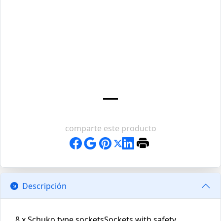
comparte este producto
Descripción
8 x Schuko type socketsSockets with safety