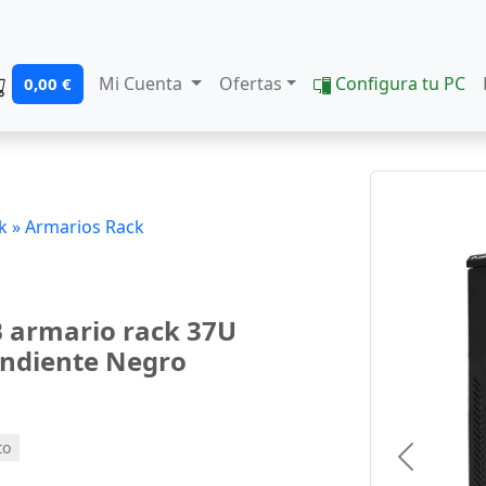
Mi Cuenta
Ofertas
Configura tu PC
0,00 €
k »
Armarios Rack
 armario rack 37U
endiente Negro
to
Previous