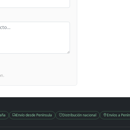
ón.
paña
Envío desde Península
Distribución nacional
Envíos a Penín