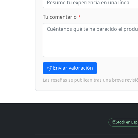
Tu comentario
*
Enviar valoración
Las reseñas se publican tras una breve revisi
Stock en Es