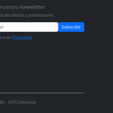
 nuestro Newsletter
s de ofertas y promociones.
Subscribir
tica de
Privacidad
0 - ASPE (Alicante)