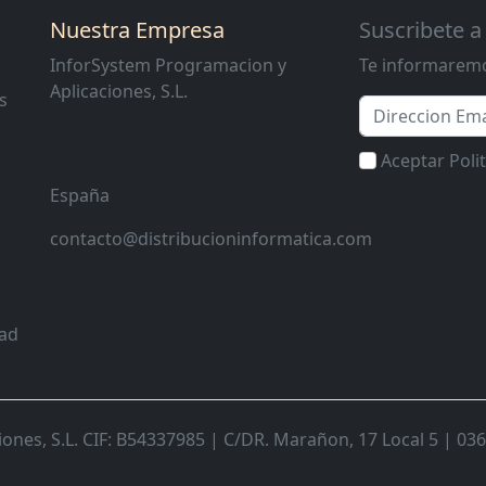
Nuestra Empresa
Suscribete a
InforSystem Programacion y
Te informaremo
Aplicaciones, S.L.
s
Email
Aceptar Poli
España
contacto@distribucioninformatica.com
dad
nes, S.L. CIF: B54337985 | C/DR. Marañon, 17 Local 5 | 0368