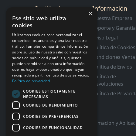
Sectión de
Información
×
Interes
Ese sitio web utiliza
Nuestra Empresa
cookies
Contacto
Soporte y Garantía
RMA y Garantias
Utilizamos cookies para personalizar el
Aviso Legal
contenido, los anuncios y analizar nuestro
tráfico. También compartimos información
Política de Cookies
sobre su uso de nuestro sitio con nuestros
Condiciones Venta
socios de publicidad y análisis, quienes
pueden combinarla con otra información
Política de Envíos
que les haya proporcionado o que hayan
recopilado a partir del uso de sus servicios.
Política de
Política de privacidad
Devoluciones
COOKIES ESTRICTAMENTE
Política de Privaci
NECESARIAS
COOKIES DE RENDIMIENTO
COOKIES DE PREFERENCIAS
© 2026 InforSystem Programacion y Aplicacio
COOKIES DE FUNCIONALIDAD