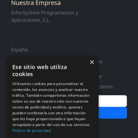
Nuestra Empresa
InforSystem Programacion y
Aplicaciones, S.L.
España
×
contacto@distribucioninformatica.com
Ese sitio web utiliza
cookies
Suscribete a nuestro Newsletter
Utilizamos cookies para personalizar el
Te informaremos de ofertas y promociones.
contenido, los anuncios y analizar nuestro
tráfico. También compartimos información
Email
sobre su uso de nuestro sitio con nuestros
socios de publicidad y análisis, quienes
Subscribir
pueden combinarla con otra información
que les haya proporcionado o que hayan
Aceptar Politica de
Privacidad
recopilado a partir del uso de sus servicios.
Política de privacidad