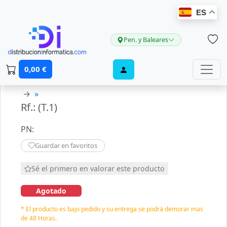
ES
Pen. y Baleares
0,00 €
→
»
Rf.: (T.1)
PN:
Guardar en favoritos
Sé el primero en valorar este producto
Agotado
* El producto es bajo pedido y su entrega se podrá demorar mas
de 48 Horas.