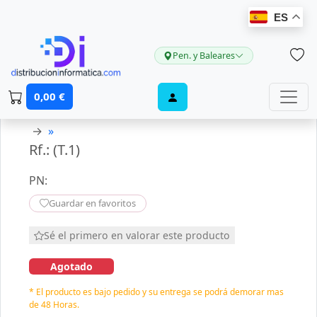
ES
Pen. y Baleares
0,00 €
→
»
Rf.: (T.1)
PN:
Guardar en favoritos
Sé el primero en valorar este producto
Agotado
* El producto es bajo pedido y su entrega se podrá demorar mas
de 48 Horas.