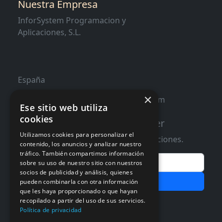
Nuestra Empresa
InforSystem Programacion y
Aplicaciones, S.L.
España
×
contacto@distribucioninformatica.com
Ese sitio web utiliza
cookies
Suscribete a nuestro Newsletter
Utilizamos cookies para personalizar el
Te informaremos de ofertas y promociones.
contenido, los anuncios y analizar nuestro
tráfico. También compartimos información
Email
sobre su uso de nuestro sitio con nuestros
socios de publicidad y análisis, quienes
Subscribir
pueden combinarla con otra información
que les haya proporcionado o que hayan
Aceptar Politica de
Privacidad
recopilado a partir del uso de sus servicios.
Política de privacidad