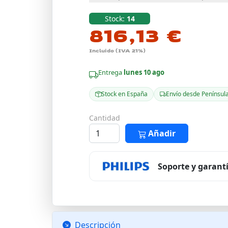
Stock:
14
816,13 €
Incluido (IVA 21%)
Entrega
lunes 10 ago
Stock en España
Envío desde Penínsul
Cantidad
Añadir
Soporte y garant
Descripción