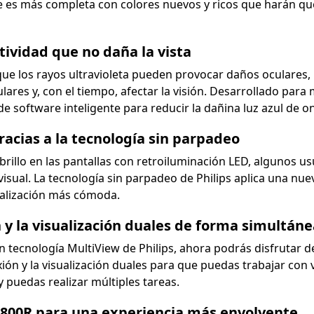
te es más completa con colores nuevos y ricos que harán que
vidad que no daña la vista
e los rayos ultravioleta pueden provocar daños oculares, l
res y, con el tiempo, afectar la visión. Desarrollado para m
de software inteligente para reducir la dañina luz azul de o
racias a la tecnología sin parpadeo
 brillo en las pantallas con retroiluminación LED, algunos 
isual. La tecnología sin parpadeo de Philips aplica una nueva
sualización más cómoda.
n y la visualización duales de forma simultán
con tecnología MultiView de Philips, ahora podrás disfrutar
xión y la visualización duales para que puedas trabajar con
 puedas realizar múltiples tareas.
1800R para una experiencia más envolvente