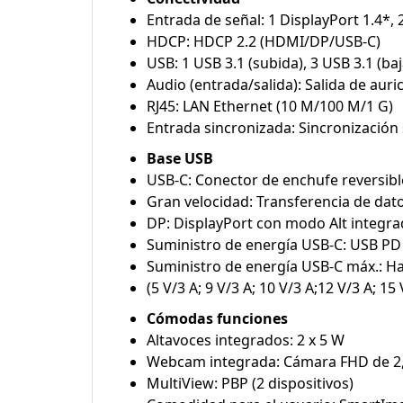
Entrada de señal: 1 DisplayPort 1.4*,
HDCP: HDCP 2.2 (HDMI/DP/USB-C)
USB: 1 USB 3.1 (subida), 3 USB 3.1 (ba
Audio (entrada/salida): Salida de auri
RJ45: LAN Ethernet (10 M/100 M/1 G)
Entrada sincronizada: Sincronización
Base USB
USB-C: Conector de enchufe reversibl
Gran velocidad: Transferencia de dato
DP: DisplayPort con modo Alt integr
Suministro de energía USB-C: USB PD 
Suministro de energía USB-C máx.: H
(5 V/3 A; 9 V/3 A; 10 V/3 A;12 V/3 A; 15 
Cómodas funciones
Altavoces integrados: 2 x 5 W
Webcam integrada: Cámara FHD de 2,0
MultiView: PBP (2 dispositivos)