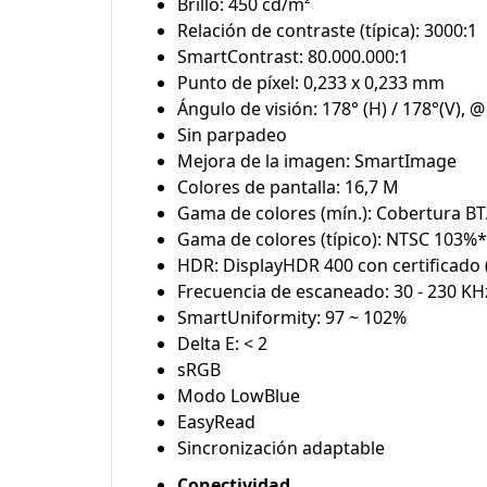
Brillo: 450 cd/m²
Relación de contraste (típica): 3000:1
SmartContrast: 80.000.000:1
Punto de píxel: 0,233 x 0,233 mm
Ángulo de visión: 178° (H) / 178°(V), @
Sin parpadeo
Mejora de la imagen: SmartImage
Colores de pantalla: 16,7 M
Gama de colores (mín.): Cobertura BT.
Gama de colores (típico): NTSC 103
HDR: DisplayHDR 400 con certificado
Frecuencia de escaneado: 30 - 230 KHz
SmartUniformity: 97 ~ 102%
Delta E: < 2
sRGB
Modo LowBlue
EasyRead
Sincronización adaptable
Conectividad