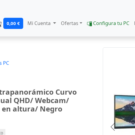
Mi Cuenta
Ofertas
Configura tu PC
0,00 €
s PC
ltrapanorámico Curvo
 Dual QHD/ Webcam/
 en altura/ Negro
Previous
to