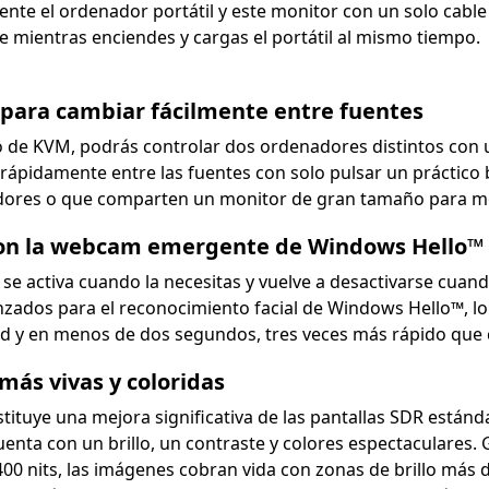
ente el ordenador portátil y este monitor con un solo cable
le mientras enciendes y cargas el portátil al mismo tiempo.
ara cambiar fácilmente entre fuentes
o de KVM, podrás controlar dos ordenadores distintos con 
rápidamente entre las fuentes con solo pulsar un práctico b
dores o que comparten un monitor de gran tamaño para mo
 con la webcam emergente de Windows Hello™
se activa cuando la necesitas y vuelve a desactivarse cua
ados para el reconocimiento facial de Windows Hello™, lo 
d y en menos de dos segundos, tres veces más rápido que
ás vivas y coloridas
ituye una mejora significativa de las pantallas SDR estándar
nta con un brillo, un contraste y colores espectaculares. G
 400 nits, las imágenes cobran vida con zonas de brillo má