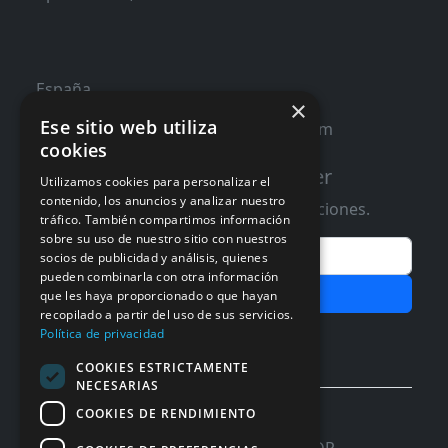
España
×
Ese sitio web utiliza
contacto@distribucioninformatica.com
cookies
Suscribete a nuestro Newsletter
Utilizamos cookies para personalizar el
contenido, los anuncios y analizar nuestro
Te informaremos de ofertas y promociones.
tráfico. También compartimos información
sobre su uso de nuestro sitio con nuestros
Email
socios de publicidad y análisis, quienes
pueden combinarla con otra información
Subscribir
que les haya proporcionado o que hayan
recopilado a partir del uso de sus servicios.
Aceptar Politica de
Privacidad
Política de privacidad
COOKIES ESTRICTAMENTE
NECESARIAS
COOKIES DE RENDIMIENTO
© 2026 InforSystem Programacion y