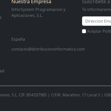
Nuestra Empresa
Suscribete a
InforSystem Programacion y
Te informaremo
Aplicaciones, S.L.
s
Email
Aceptar Poli
España
contacto@distribucioninformatica.com
dad
nes, S.L. CIF: B54337985 | C/DR. Marañon, 17 Local 5 | 0368