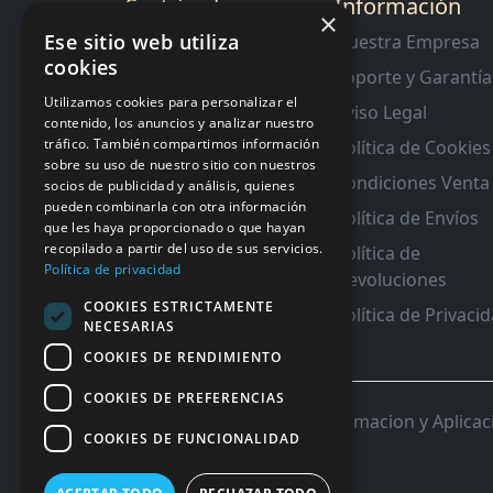
Sectión de
Información
×
Interes
Ese sitio web utiliza
Nuestra Empresa
cookies
Contacto
Soporte y Garantía
RMA y Garantias
Utilizamos cookies para personalizar el
Aviso Legal
contenido, los anuncios y analizar nuestro
tráfico. También compartimos información
Política de Cookies
sobre su uso de nuestro sitio con nuestros
Condiciones Venta
socios de publicidad y análisis, quienes
pueden combinarla con otra información
Política de Envíos
que les haya proporcionado o que hayan
recopilado a partir del uso de sus servicios.
Política de
Política de privacidad
Devoluciones
COOKIES ESTRICTAMENTE
Política de Privaci
NECESARIAS
COOKIES DE RENDIMIENTO
COOKIES DE PREFERENCIAS
© 2026 InforSystem Programacion y Aplicacio
COOKIES DE FUNCIONALIDAD