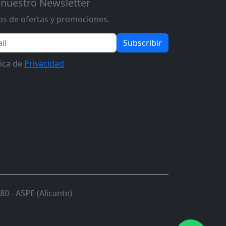
 nuestro Newsletter
s de ofertas y promociones.
Subscribir
tica de
Privacidad
0 - ASPE (Alicante)