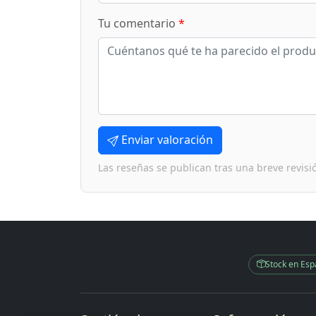
Tu comentario
*
Enviar valoración
Las reseñas se publican tras una breve revisi
Stock en Es