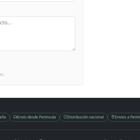
ón.
paña
Envío desde Península
Distribución nacional
Envíos a Penín