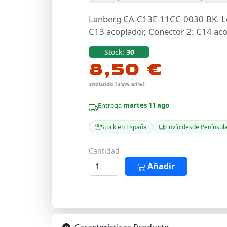
Lanberg CA-C13E-11CC-0030-BK. Lon
C13 acoplador, Conector 2: C14 ac
Stock:
30
8,50 €
Incluido (IVA 21%)
Entrega
martes 11 ago
Stock en España
Envío desde Penínsul
Cantidad
Añadir