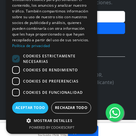
Te informaremos de ofertas y promociones.
contenido, los anuncios y analizar nuestro
tráfico. También compartimos información
Email
sobre su uso de nuestro sitio con nuestros
socios de publicidad y análisis, quienes
Subscribir
pueden combinarla con otra información
que les haya proporcionado o que hayan
Aceptar Politica de
Privacidad
recopilado a partir del uso de sus servicios.
Política de privacidad
COOKIES ESTRICTAMENTE
NECESARIAS
© 2026 InforSystem Programacion y
COOKIES DE RENDIMIENTO
Aplicaciones, S.L. CIF: B54337985 | C/DR.
COOKIES DE PREFERENCIAS
Marañon, 17 Local 5 | 03680 - ASPE (Alicante)
COOKIES DE FUNCIONALIDAD
ACEPTAR TODO
RECHAZAR TODO
MOSTRAR DETALLES
8,89 €
POWERED BY COOKIESCRIPT
Añadir
Incluido (IVA 21%)