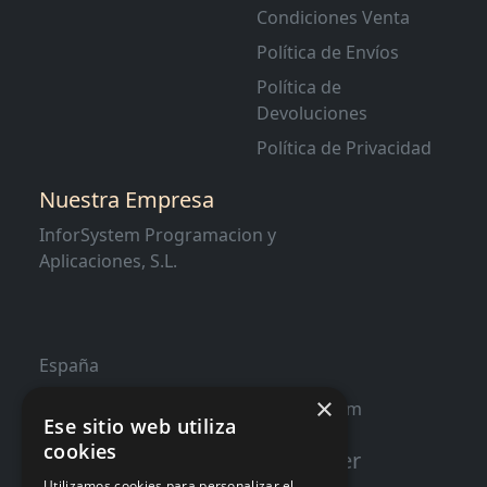
Condiciones Venta
Política de Envíos
Política de
Devoluciones
Política de Privacidad
Nuestra Empresa
InforSystem Programacion y
Aplicaciones, S.L.
España
×
contacto@distribucioninformatica.com
Ese sitio web utiliza
cookies
Suscribete a nuestro Newsletter
Utilizamos cookies para personalizar el