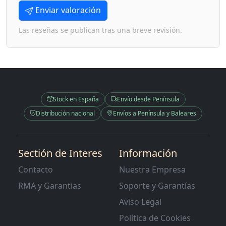
Enviar valoración
Las reseñas se publican tras una breve revisión.
Stock en España
Envío desde Península
Distribución nacional
Envíos a Península y Baleares
Sectión de Interes
Información
Contacto
Nuestra Empresa
RMA y Garantias
Soporte y Garantías
Aviso Legal
Política de Cookies