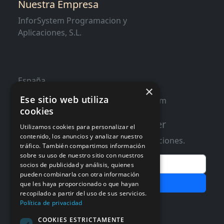
Nuestra Empresa
InforSystem Programacion y
Aplicaciones, S.L.
España
×
Ese sitio web utiliza
contacto@distribucioninformatica.com
cookies
Suscribete a nuestro Newsletter
Utilizamos cookies para personalizar el
contenido, los anuncios y analizar nuestro
Te informaremos de ofertas y promociones.
tráfico. También compartimos información
sobre su uso de nuestro sitio con nuestros
Email
socios de publicidad y análisis, quienes
pueden combinarla con otra información
Subscribir
que les haya proporcionado o que hayan
recopilado a partir del uso de sus servicios.
Aceptar Politica de
Privacidad
Política de privacidad
COOKIES ESTRICTAMENTE