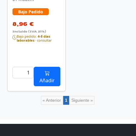
Bajo Pedido
8,96 €
Incluido (IVA 21%)
Bajo pedido:
4-8 días
laborables
· consultar
Añadir
« Anterior
1
Siguiente »