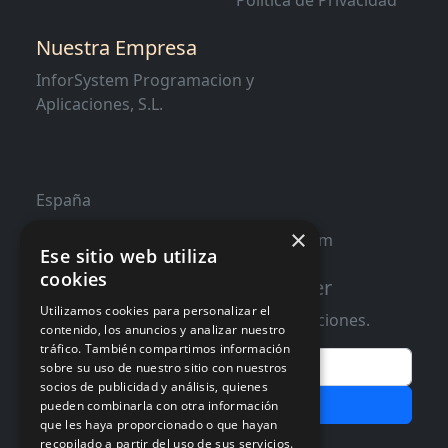
Política de Privacidad
Nuestra Empresa
InforSystem Programacion y
Aplicaciones, S.L.
España
×
contacto@distribucioninformatica.com
Ese sitio web utiliza
cookies
Suscribete a nuestro Newsletter
Utilizamos cookies para personalizar el
Te informaremos de ofertas y promociones.
contenido, los anuncios y analizar nuestro
tráfico. También compartimos información
Email
sobre su uso de nuestro sitio con nuestros
socios de publicidad y análisis, quienes
Subscribir
pueden combinarla con otra información
que les haya proporcionado o que hayan
recopilado a partir del uso de sus servicios.
Aceptar Politica de
Privacidad