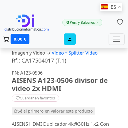
ES
Pen. y Baleares
0,00 €
Imagen y Video →
Vídeo »
Splitter Vídeo
Rf.: CA17504017 (T.1)
PN: A123-0506
AISENS A123-0506 divisor de
video 2x HDMI
Guardar en favoritos
Sé el primero en valorar este producto
AISENS HDMI Duplicador 4k@30Hz 1x2 Con