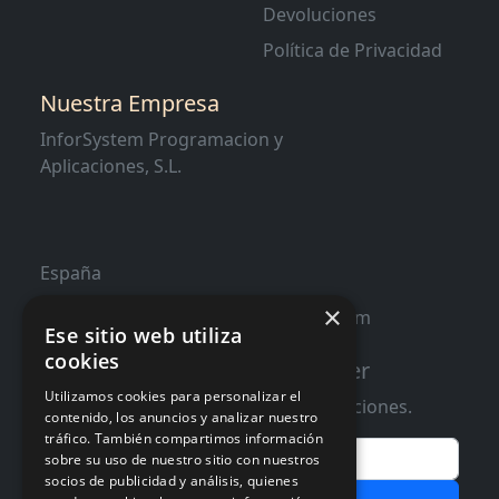
Devoluciones
Política de Privacidad
Nuestra Empresa
InforSystem Programacion y
Aplicaciones, S.L.
España
×
contacto@distribucioninformatica.com
Ese sitio web utiliza
cookies
Suscribete a nuestro Newsletter
Utilizamos cookies para personalizar el
Te informaremos de ofertas y promociones.
contenido, los anuncios y analizar nuestro
tráfico. También compartimos información
Email
sobre su uso de nuestro sitio con nuestros
socios de publicidad y análisis, quienes