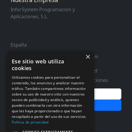
InforSystem Programacion y
Aplicaciones, S.L.
España
×
contacto@distribucioninformatica.com
Ese sitio web utiliza
cookies
Suscribete a nuestro Newsletter
Utilizamos cookies para personalizar el
Te informaremos de ofertas y promociones.
contenido, los anuncios y analizar nuestro
tráfico. También compartimos información
Email
sobre su uso de nuestro sitio con nuestros
socios de publicidad y análisis, quienes
Subscribir
pueden combinarla con otra información
que les haya proporcionado o que hayan
recopilado a partir del uso de sus servicios.
Aceptar Politica de
Privacidad
Política de privacidad