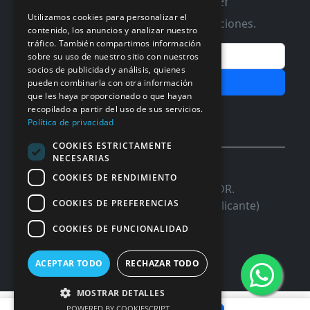
Suscribete a nuestro Newsletter
Utilizamos cookies para personalizar el
Te informaremos de ofertas y promociones.
contenido, los anuncios y analizar nuestro
tráfico. También compartimos información
Email
sobre su uso de nuestro sitio con nuestros
socios de publicidad y análisis, quienes
Subscribir
pueden combinarla con otra información
que les haya proporcionado o que hayan
recopilado a partir del uso de sus servicios.
Aceptar Politica de
Privacidad
Política de privacidad
COOKIES ESTRICTAMENTE
NECESARIAS
© 2026 InforSystem Programacion y
COOKIES DE RENDIMIENTO
Aplicaciones, S.L. CIF: B54337985 | C/DR.
COOKIES DE PREFERENCIAS
Marañon, 17 Local 5 | 03680 - ASPE (Alicante)
COOKIES DE FUNCIONALIDAD
ACEPTAR TODO
RECHAZAR TODO
MOSTRAR DETALLES
POWERED BY COOKIESCRIPT