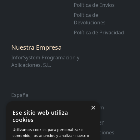
Política de Envíos
Política de
Devoluciones
Política de Privacidad
Nuestra Empresa
InforSystem Programacion y
Aplicaciones, S.L.
España
×
contacto@distribucioninformatica.com
Ese sitio web utiliza
cookies
Suscribete a nuestro Newsletter
Utilizamos cookies para personalizar el
Te informaremos de ofertas y promociones.
contenido, los anuncios y analizar nuestro