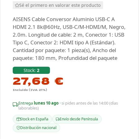
Sé el primero en valorar este producto
AISENS Cable Conversor Aluminio USB-C A
HDMI 2.1 8k@60Hz, USB-C/M-HDMI/M, Negro,
2.0m. Longitud de cable: 2 m, Conector 1: USB
Tipo C, Conector 2: HDMI tipo A (Estándar).
Cantidad por paquete: 1 pieza(s), Ancho del
paquete: 180 mm, Profundidad del paquete
Stock:
2
27,68 €
Incluido (IVA 21%)
Entrega
lunes 10 ago
·
si pides antes de las 14:00 (días
laborables)
Stock en España
Envío desde Península
Distribución nacional